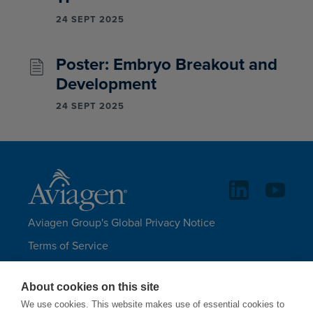
24 SEPT 2025
Poster: Embryo Breakout and
Development
24 SEPT 2025
Aviagen Group's Global Privacy Notice
Terms of Service
Legal Statements and Disclaimers
About cookies on this site
Aviagen Group UK Tax Strategy
We use cookies. This website makes use of essential cookies to