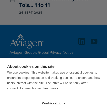
To's… 1 to 11
24 SEPT 2025
Aviagen Group's Global Privacy Notice
Terms of Service
About cookies on this site
Disclaimer & Copyright
We use cookies. This website makes use of essential cookies to
Site Map
ensure its proper operation and tracking cookies to understand how
users interact with the site. The latter will be set only after
LANGUAGES
consent. Let me choose.
Learn more
Cookie settings
Aviagen only uses email addresses