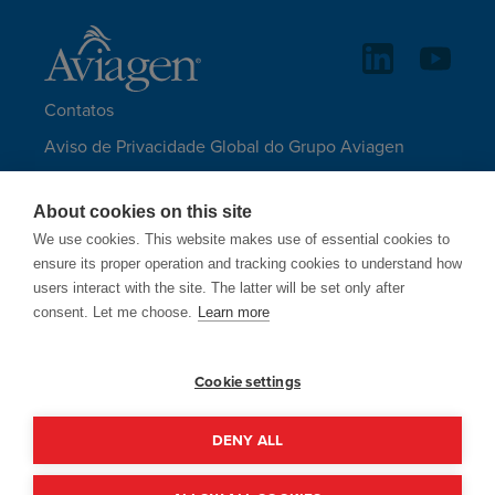
Contatos
Aviso de Privacidade Global do Grupo Aviagen
Terms of Service
About cookies on this site
Isenção de responsabilidade e direitos autorais
We use cookies. This website makes use of essential cookies to
Mapa do site
ensure its proper operation and tracking cookies to understand how
users interact with the site. The latter will be set only after
IDIOMAS
consent. Let me choose.
Learn more
Cookie settings
A Aviagen somente utiliza-se de e-mails
finalizando com @aviagen.com.
DENY ALL
© 1998 - 2026 Aviagen Group | Site by
McComm