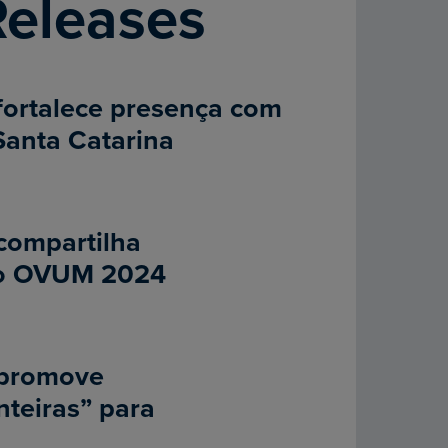
Releases
fortalece presença com
Santa Catarina
compartilha
no OVUM 2024
 promove
teiras” para