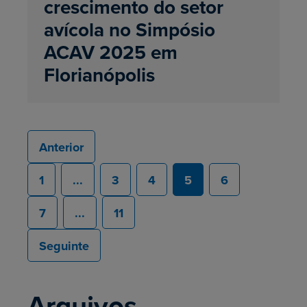
crescimento do setor
avícola no Simpósio
ACAV 2025 em
Florianópolis
Anterior
1
...
3
4
5
6
7
...
11
Seguinte
Arquivos